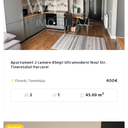
Apartament 2 camere 45mp! Ultramodern! Nou! Str.
Tineretului! Parcare!
400€
Floresti, Tineretului
2
2
1
45.00 m
inchiriat