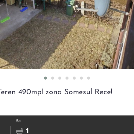
Teren 490mp! zona Somesul Rece!
Bai
1