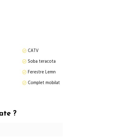
laxare .
iției atât din surse proprii cât și cu credit.
CATV
Soba teracota
Ferestre Lemn
Complet mobilat
ate ?