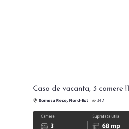
Casa de vacanta, 3 camere !
Somesu Rece, Nord-Est
342
Camere
Suprafata utila
3
68 mp