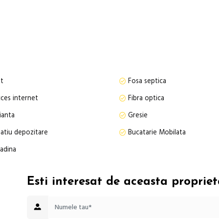
sor ,gratar, loc de luat masa ,leagan pentru copii ,sezlongurii pentru re
 se afla in apropierea unei păduri de vis.
 în fotografii, cu toate actele în regulă, ceea ce oferă posibilitatea achiz
t
Fosa septica
ces internet
Fibra optica
ianta
Gresie
atiu depozitare
Bucatarie Mobilata
adina
Esti interesat de aceasta propriet