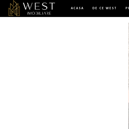
ACASA
DE CE WEST
P