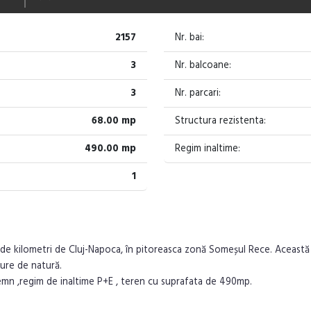
2157
Nr. bai:
3
Nr. balcoane:
3
Nr. parcari:
68.00 mp
Structura rezistenta:
490.00 mp
Regim inaltime:
1
20 de kilometri de Cluj-Napoca, în pitoreasca zonă Someșul Rece. Aceast
cure de natură.
lemn ,regim de inaltime P+E , teren cu suprafata de 490mp.