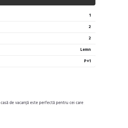
1
2
2
Lemn
P+1
ă casă de vacanță este perfectă pentru cei care