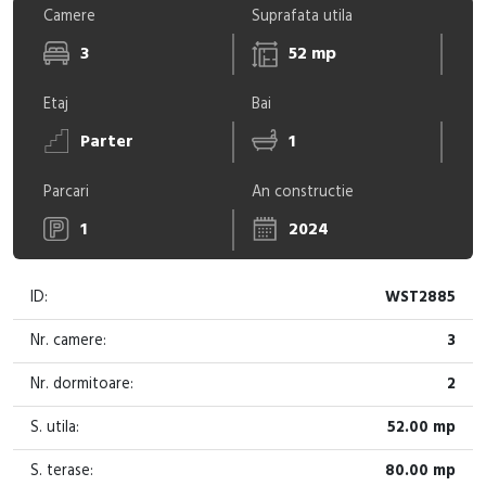
Camere
Suprafata utila
3
52 mp
Etaj
Bai
Parter
1
Parcari
An constructie
1
2024
ID:
WST2885
Nr. camere:
3
Nr. dormitoare:
2
S. utila:
52.00 mp
S. terase:
80.00 mp