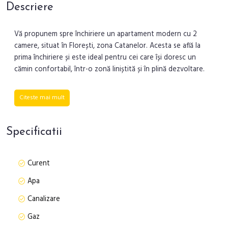
Descriere
Vă propunem spre închiriere un apartament modern cu 2
camere, situat în Florești, zona Catanelor. Acesta se află la
prima închiriere și este ideal pentru cei care își doresc un
cămin confortabil, într-o zonă liniștită și în plină dezvoltare.
Locuința are o suprafață utilă de 48 mp, la care se adaugă un
Citeste mai mult
balcon de 8 mp, oferind un spațiu generos și bine
compartimentat. Apartamentul este situat la etajul 3 dintr-un
bloc nou cu 4 niveluri, dotat cu lift, și este compartimentat
Specificatii
astfel: un dormitor, un living, o bucătărie separată, o baie, un
balcon și un loc de parcare inclus.
Curent
Bucătăria este spațioasă și dispune de electrocasnice
Apa
moderne, inclusiv frigider Arctic, plită electrică, cuptor, cuptor
cu microunde și hotă performantă, având și fereastră pentru
Canalizare
o aerisire eficientă. Încălzirea este asigurată prin centrală
Gaz
termică proprie pe gaz și calorifere, iar finisajele includ