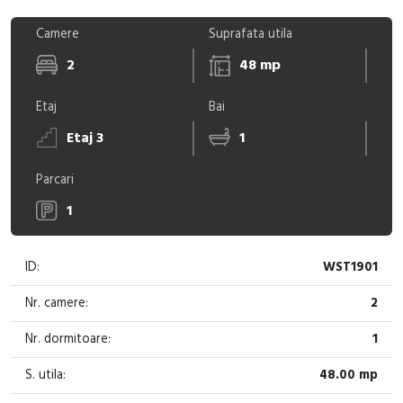
Camere
Suprafata utila
2
48 mp
Etaj
Bai
Etaj 3
1
Parcari
1
ID:
WST1901
Nr. camere:
2
Nr. dormitoare:
1
S. utila:
48.00 mp