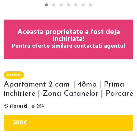
Aceasta proprietate a fost deja
inchiriata!
Pentru oferte similare contactati agentul
inchiriat
Apartament 2 cam. | 48mp | Prima
inchiriere | Zona Catanelor | Parcare
Floresti
264
380€