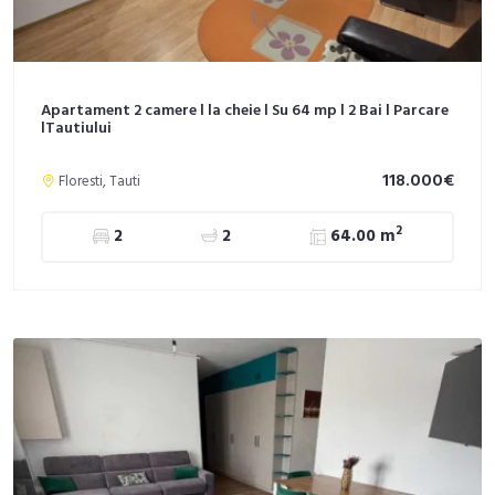
Apartament 2 camere l la cheie l Su 64 mp l 2 Bai l Parcare
lTautiului
118.000€
Floresti, Tauti
2
2
2
64.00 m