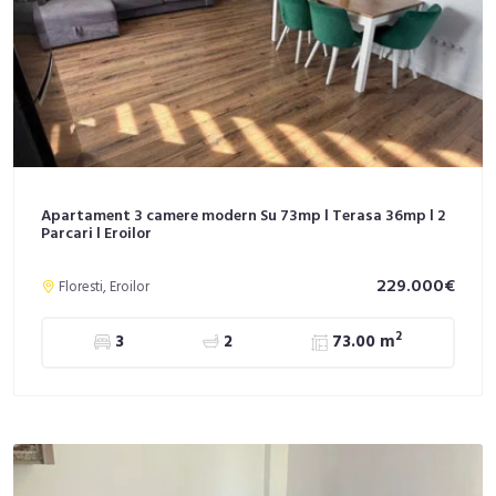
Apartament 3 camere modern Su 73mp l Terasa 36mp l 2
Parcari l Eroilor
229.000€
Floresti, Eroilor
2
3
2
73.00 m