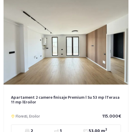
Apartament 2 camere finisaje Premium l Su 53 mp lTerasa
11 mp lEroilor
115.000€
Floresti, Eroilor
2
2
1
53.00 m