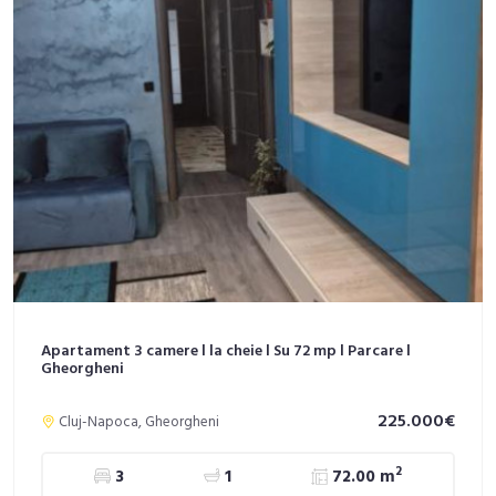
Apartament 3 camere l la cheie l Su 72 mp l Parcare l
Gheorgheni
225.000€
Cluj-Napoca, Gheorgheni
2
3
1
72.00 m