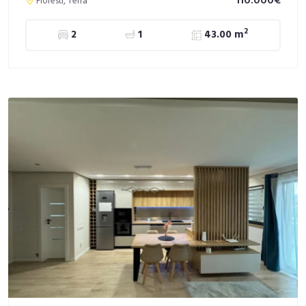
110.000€
Floresti, Terra
2
2
1
43.00 m