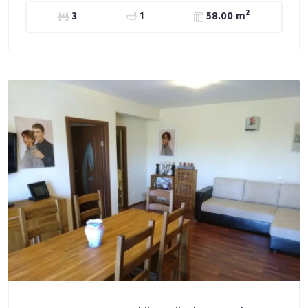
2
3
1
58.00 m