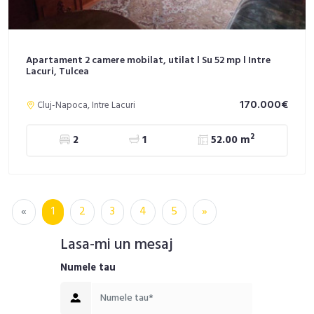
Apartament 2 camere mobilat, utilat l Su 52 mp l Intre
Lacuri, Tulcea
170.000€
Cluj-Napoca, Intre Lacuri
2
2
1
52.00 m
«
1
2
3
4
5
»
Lasa-mi un mesaj
Numele tau