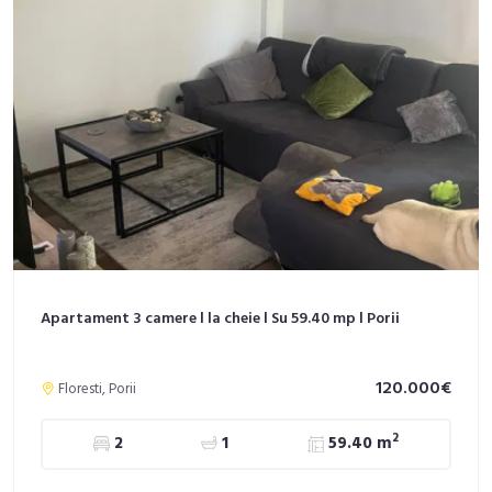
Apartament 3 camere l la cheie l Su 59.40 mp l Porii
120.000€
Floresti, Porii
2
2
1
59.40 m