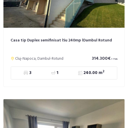
Casa tip Duplex semifinisat lSu 240mp lDambul Rotund
314.300€
Cluj-Napoca, Dambul-Rotund
+ TVA
2
3
1
240.00 m